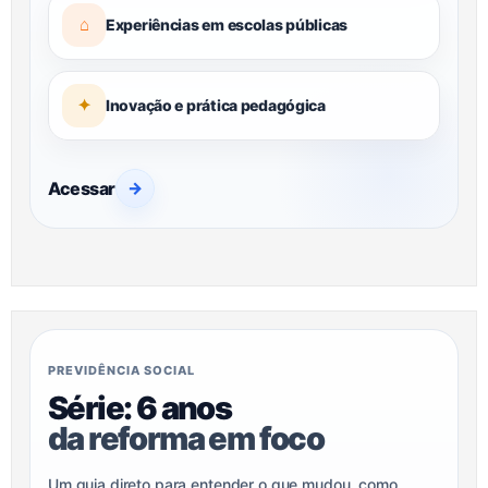
⌂
Experiências em escolas públicas
✦
Inovação e prática pedagógica
Acessar
→
PREVIDÊNCIA SOCIAL
Série: 6 anos
da reforma em foco
Um guia direto para entender o que mudou, como