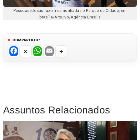
Pessoas idosas fazem camonhada no Parque da Cidade, em
brasília/Arquivo/Agência Brasília
COMPARTILHE:
F
W
E
a
h
m
c
at
ail
e
s
b
A
o
p
Assuntos Relacionados
o
p
k