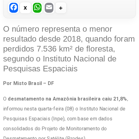
F
W
E
a
h
m
c
at
ail
O número representa o menor
e
s
resultado desde 2018, quando foram
b
A
perdidos 7.536 km² de floresta,
o
p
segundo o Instituto Nacional de
o
p
Pesquisas Espaciais
k
Por Misto Brasil – DF
O
desmatamento na Amazônia brasileira caiu 21,8%
,
informou nesta quarta-feira (08) o Instituto Nacional de
Pesquisas Espaciais (Inpe), com base em dados
consolidados do Projeto de Monitoramento do
Desmatamento por Satélite (Prodes).