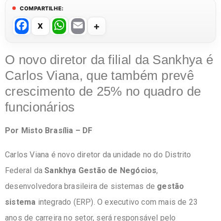
COMPARTILHE:
F
W
E
a
h
m
c
at
ail
O novo diretor da filial da Sankhya é
e
s
Carlos Viana, que também prevê
b
A
crescimento de 25% no quadro de
o
p
funcionários
o
p
Por Misto Brasília – DF
k
Carlos Viana é novo diretor da unidade no do Distrito
Federal da
Sankhya Gestão de Negócios
,
desenvolvedora brasileira de sistemas de
gestão
sistema
integrado (ERP). O executivo com mais de 23
anos de carreira no setor, será responsável pelo