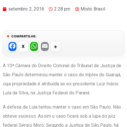
setembro 2, 2016
2:28 pm
Misto Brasil
COMPARTILHE:
F
W
E
a
h
m
c
at
ail
A 10ª Câmara do Direito Criminal do Tribunal de Justiça de
e
s
São Paulo determinou manter o caso do tríplex do Guarujá,
b
A
cuja propriedade é atribuída ao ex-presidente Luiz Inácio
o
p
Lula da Silva, na Justiça Federal do Paraná.
o
p
A defesa de Lula tentou manter o caso em São Paulo. Não
k
obteve sucesso. Assim o caso ficará sob a lupa do juiz
federal Sérgio Moro. Segundo a Justiça de São Paulo, há